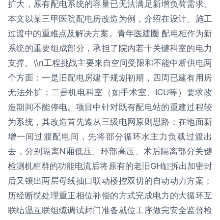
扩大，原有配电系统的容量已无法满足新增负荷需求。
本文以某三甲医院配电房改造为例，介绍在设计、施工
过渡中的重难点及解决方案。青年医建圈 配电柜作为新
系统的重要组成部分，承担了院内若干关键科室的电力
支撑。\\n工程挑战主要来自空间受限和不能中断供电两
个方面：一是旧配电房建于规划初期，四周已建有用房
无法外扩；二是机电科室（如手术室、ICU等）要求改
造期间不能停电。项目中针对既有配电站的重建过程较
为系统，其改造首先遵从三级电网原则思路：在地面新
增一间过渡配电间，先将部分循环水主力负载过渡出
去，分别隔离N厢低压、环部高压、术后隔离部分关键
检测机柜群的功能电流后将原有的老旧GH缸拆出加密封
后又镶出两层母线抽口联动楼控双切的自动动力方案；
历经断缆处理重正相位补偿的方式完成电力的大循环互
联结温互联组缆调试封门准备就位工序做完安全监督检