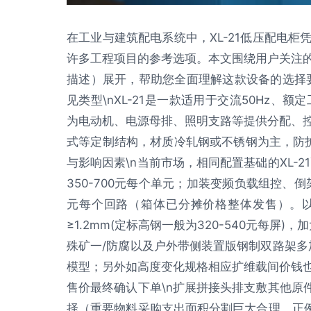
在工业与建筑配电系统中，XL-21低压配电
许多工程项目的参考选项。本文围绕用户关注
描述）展开，帮助您全面理解这款设备的选择要点
见类型\nXL-21是一款适用于交流50Hz、额
为电动机、电源母排、照明支路等提供分配、
式等定制结构，材质冷轧钢或不锈钢为主，防护等级
与影响因素\n当前市场，相同配置基础的XL-
350-700元每个单元；加装变频负载组控、倒
元每个回路（箱体已分摊价格整体发售）。以下
≥1.2mm(定标高钢一般为320-540元每屏
殊矿一/防腐以及户外带侧装置版钢制双路架多
模型；另外如高度变化规格相应扩维载间价钱
售价最终确认下单\n扩展拼接头排支敷其他原件
择（重要物料采购支出面积分割巨大合理。正例正