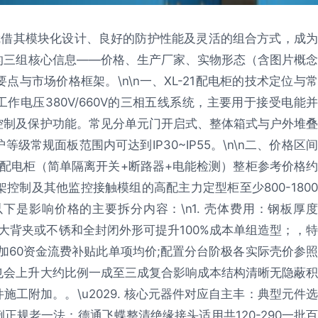
柜凭借其模块化设计、良好的防护性能及灵活的组合方式，成为
的三组核心信息——价格、生产厂家、实物形态（含图片概念
与市场价格框架。\n\n一、XL-21配电柜的技术定位与常
定工作电压380V/660V的三相五线系统，主要用于接受电能并
控制及保护功能。常见分单元门开启式、整体箱式与户外堆叠
常规面板范围内可达到IP30~IP55。\n\n二、价格区间
21配电柜（简单隔离开关+断路器+电能检测）整柜参考价格约
架控制及其他监控接触模组的高配主力定型柜至少800-1800
是影响价格的主要拆分内容：\n1. 壳体费用：钢板厚度
)，加大背夹或不锈和全封闭外形可提升100%成本单组造型；，特
加60资金流费补贴此单项均价;配置分台阶极各实际壳价参照
也会上升大约比例一成至三成复合影响成本结构清晰无隐蔽积
施工附加。。\u2029. 核心元器件对应自主丰：典型元件选
规老一法：德通飞蝶整清绝缘接头适用共120-290一批百